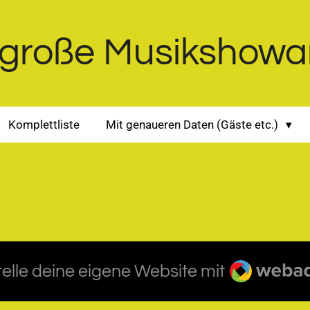
große Musikshowa
Komplettliste
Mit genaueren Daten (Gäste etc.)
Webador
telle deine eigene Website mit