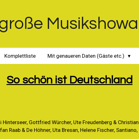
große Musikshowa
Komplettliste
Mit genaueren Daten (Gäste etc.)
So schön ist Deutschland
si Hinterseer, Gottfried Würcher, Ute Freudenberg & Christian 
efan Raab & De Höhner, Uta Bresan, Helene Fischer, Santiano,