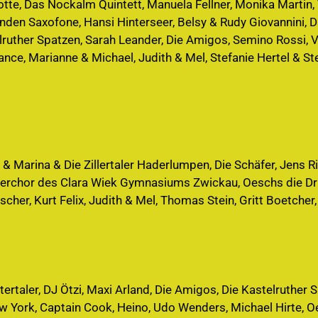
te, Das Nockalm Quintett, Manuela Fellner, Monika Martin, T
nden Saxofone, Hansi Hinterseer, Belsy & Rudy Giovannini, D
lruther Spatzen, Sarah Leander, Die Amigos, Semino Rossi, V
nce, Marianne & Michael, Judith & Mel, Stefanie Hertel & Ste
 & Marina & Die Zillertaler Haderlumpen, Die Schäfer, Jens R
merchor des Clara Wiek Gymnasiums Zwickau, Oeschs die Dri
Fischer, Kurt Felix, Judith & Mel, Thomas Stein, Gritt Boetche
rtaler, DJ Ötzi, Maxi Arland, Die Amigos, Die Kastelruther 
 York, Captain Cook, Heino, Udo Wenders, Michael Hirte, Oes