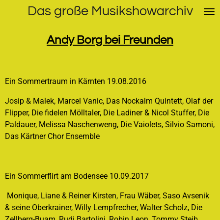
Das große Musikshowarchiv
Zum
Hauptinhalt
springen
Andy Borg bei Freunden
Ein Sommertraum in Kärnten 19.08.2016
Josip & Malek, Marcel Vanic, Das Nockalm Quintett, Olaf der
Flipper, Die fidelen Mölltaler, Die Ladiner & Nicol Stuffer, Die
Paldauer, Melissa Naschenweng, Die Vaiolets, Silvio Samoni,
Das Kärtner Chor Ensemble
Ein Sommerflirt am Bodensee 10.09.2017
Monique, Liane & Reiner Kirsten, Frau Wäber, Saso Avsenik
& seine Oberkrainer, Willy Lempfrecher, Walter Scholz, Die
Zellberg-Buam, Rudi Bartolini, Robin Leon, Tommy Steib